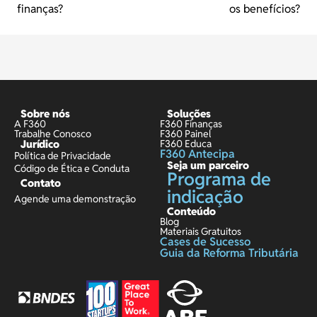
finanças?
os benefícios?
Sobre nós
Soluções
A F360
F360 Finanças
Trabalhe Conosco
F360 Painel
Jurídico
F360 Educa
F360 Antecipa
Política de Privacidade
Seja um parceiro
Código de Ética e Conduta
Programa de
Contato
indicação
Agende uma demonstração
Conteúdo
Blog
Materiais Gratuitos
Cases de Sucesso
Guia da Reforma Tributária