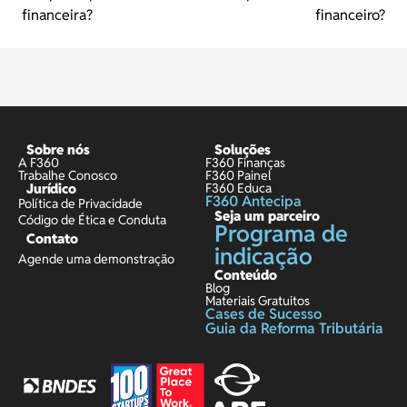
financeira?
financeiro?
Sobre nós
Soluções
A F360
F360 Finanças
Trabalhe Conosco
F360 Painel
Jurídico
F360 Educa
F360 Antecipa
Política de Privacidade
Seja um parceiro
Código de Ética e Conduta
Programa de
Contato
indicação
Agende uma demonstração
Conteúdo
Blog
Materiais Gratuitos
Cases de Sucesso
Guia da Reforma Tributária