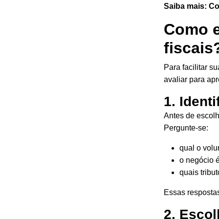
Saiba mais:
Co
Como e
fiscais
Para facilitar 
avaliar para ap
1. Ident
Antes de escol
Pergunte-se:
qual o volu
o negócio é
quais tribu
Essas respostas
2. Escol