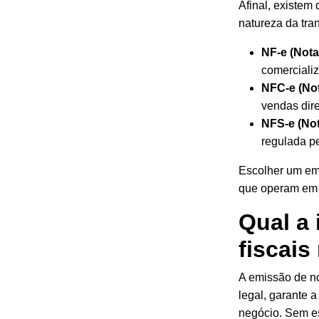
Afinal, existem
natureza da tra
NF-e (Nota
comerciali
NFC-e (Not
vendas dire
NFS-e (
Not
regulada pe
Escolher um em
que operam em 
Qual a
fiscais
A emissão de no
legal, garante 
negócio. Sem es