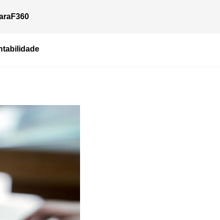
ara
F360
tabilidade