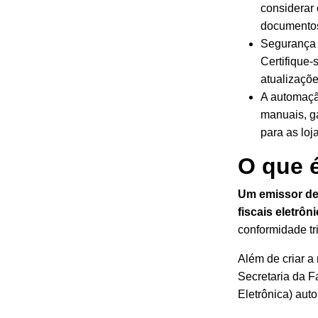
considerar 
documentos
Segurança e
Certifique
atualizaçõ
A automação
manuais, g
para as loj
O que 
Um emissor de 
fiscais eletrôn
conformidade tri
Além de criar a 
Secretaria da 
Eletrônica) aut