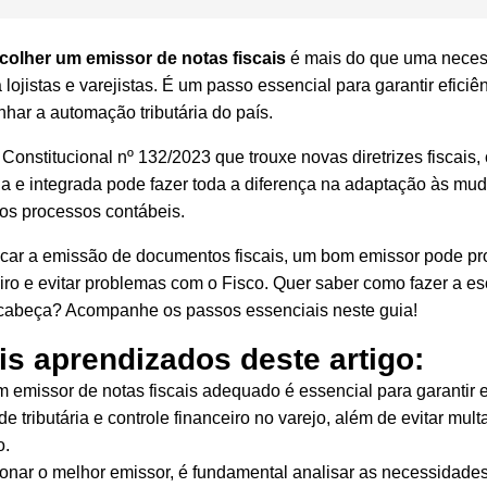
olher um emissor de notas fiscais
é mais do que uma nece
 lojistas e varejistas. É um passo essencial para garantir eficiên
har a automação tributária do país.
Constitucional nº 132/2023
que trouxe novas diretrizes fiscais
 e integrada pode fazer toda a diferença na adaptação às mud
os processos contábeis.
icar a emissão de documentos fiscais, um bom emissor pode pr
eiro e evitar problemas com o Fisco. Quer saber como fazer a es
e cabeça? Acompanhe os passos essenciais neste guia!
is aprendizados deste artigo:
 emissor de notas fiscais adequado é essencial para garantir e
e tributária e
controle financeiro no varejo
, além de evitar mul
o.
onar o melhor emissor, é fundamental analisar as necessidades