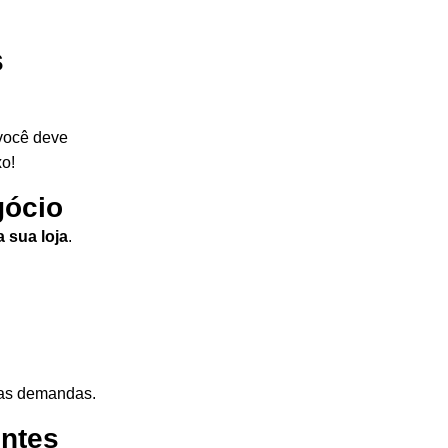
s
 você deve
xo!
gócio
 sua loja
.
uas demandas.
entes