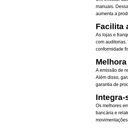
manuais. Dessa 
aumenta a produ
Facilita
As lojas e fran
com auditorias.
conformidade fi
Melhora 
A emissão de no
Além disso, gar
garantia de pro
Integra-
Os melhores emi
bancária e rel
movimentações 