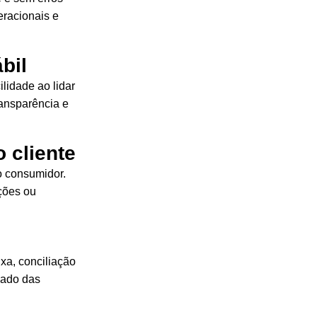
eracionais e
bil
lidade ao lidar
ransparência e
o cliente
o consumidor.
uções ou
xa, conciliação
hado das