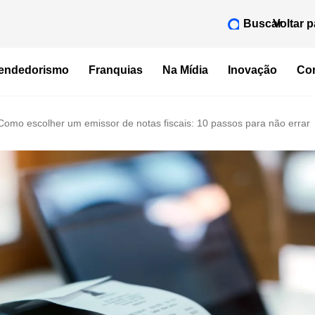
Buscar
Voltar p
endedorismo
Franquias
Na Mídia
Inovação
Con
Como escolher um emissor de notas fiscais: 10 passos para não errar