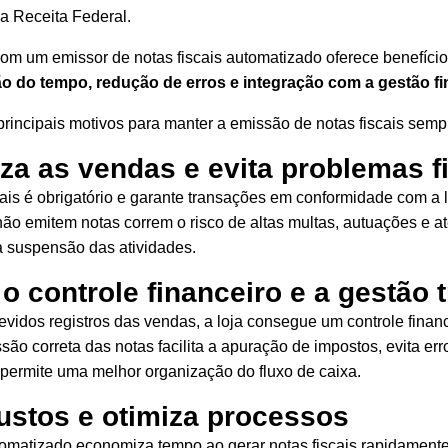
a Receita Federal.
com um emissor de notas fiscais automatizado oferece benefício
ão do tempo, redução de erros e integração com a gestão fi
principais motivos para manter a emissão de notas fiscais semp
za as vendas e evita problemas f
scais é obrigatório e garante transações em conformidade com a 
o emitem notas correm o risco de altas multas, autuações e a
a suspensão das atividades.
o controle financeiro e a gestão t
vidos registros das vendas, a loja consegue um controle finan
ssão correta das notas facilita a apuração de impostos, evita err
e permite uma melhor organização do
fluxo de caixa
.
ustos e otimiza processos
omatizado economiza tempo ao gerar notas fiscais rapidamente