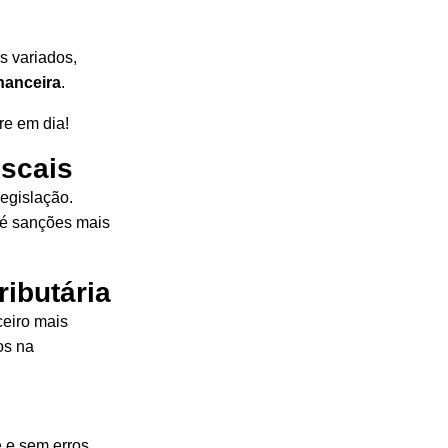
s variados,
nanceira
.
re em dia!
iscais
legislação.
té sanções mais
ributária
ceiro mais
os na
 e sem erros