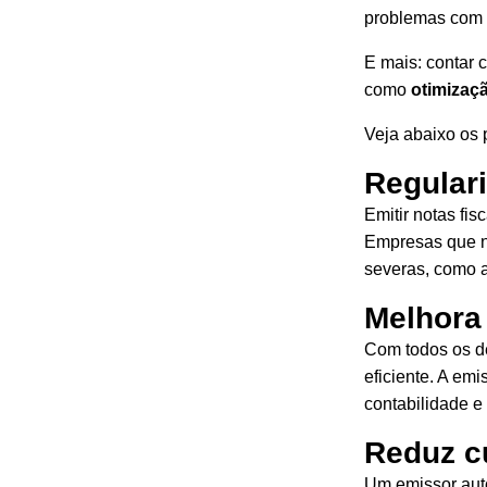
problemas com 
E mais: contar 
como
otimizaç
Veja abaixo os 
Regulari
Emitir notas fi
Empresas que nã
severas, como 
Melhora 
Com todos os de
eficiente. A emi
contabilidade 
Reduz c
Um emissor aut