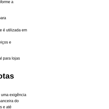
nforme a
para
 e é utilizada em
viços e
l para lojas
otas
r uma exigência
nanceira do
s e até