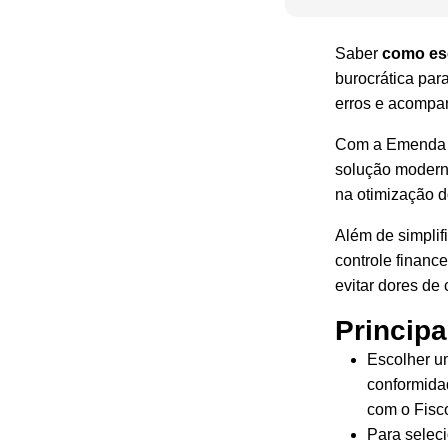
Saber
como esc
burocrática para
erros e acompan
Com a
Emenda 
solução moderna
na otimização d
Além de simplif
controle financ
evitar dores d
Principa
Escolher um
conformidad
com o Fisc
Para seleci