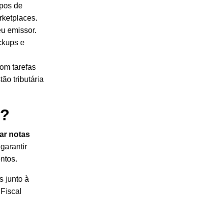
ipos de
rketplaces.
eu emissor.
ckups e
com tarefas
tão tributária
s?
rar
notas
garantir
entos.
s junto à
Fiscal