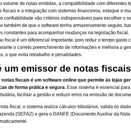
o volume de notas emitidas, a compatibilidade com diferentes t
 fiscais e a
integração com sistemas financeiros
, estoque e ma
 confiabilidade são critérios indispensáveis para escolher o s
-se também de que o software tenha armazenamento seguro, ba
es constantes para acompanhar mudanças na
legislação fiscal
.
 fiscal é um diferencial importante, pois reduz o tempo gasto 
arante o correto preenchimento de informações e melhora a
ges
as, o que evita retrabalho e penalidades.
é um emissor de notas fiscai
notas fiscais é um
software online que permite às lojas ge
icas
de forma prática e segura
. Esse sistema é essencial para 
butária, facilitar a gestão e reduzir erros na emissão de docum
nota fiscal, o sistema realiza cálculos tributários, valida os dado
Fazenda (SEFAZ) e gera o DANFE (Documento Auxiliar da Nota 
omaticamente.