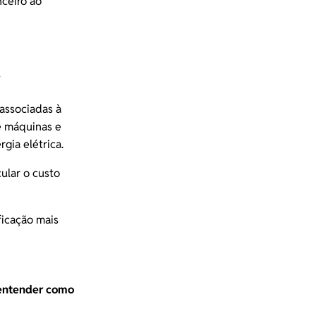
nceiro ao
?
(associadas à
e máquinas e
gia elétrica.
cular o custo
ficação mais
 entender como