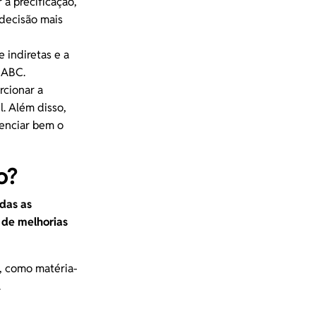
 a precificação,
 decisão mais
e indiretas
e a
 ABC.
rcionar a
l. Além disso,
enciar bem o
o?
odas as
 de melhorias
, como matéria-
.