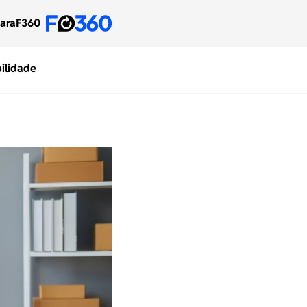
para
F360
ilidade