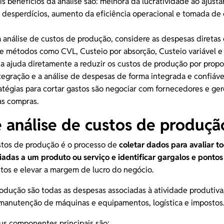
is benefícios da análise são: melhora da lucratividade ao ajustar
 desperdícios
, aumento da eficiência operacional e tomada de
a análise de custos de produção, considere as
despesas diretas 
de métodos como CVL, Custeio por absorção, Custeio variável e
a ajuda diretamente a reduzir os custos de produção por propo
ntegração e a análise de despesas de forma integrada e confiáve
atégias para cortar gastos são negociar com fornecedores e
ger
as compras.
 análise de custos de produçã
stos de produção é o processo de
coletar dados para avaliar t
adas a um produto ou serviço e identificar gargalos e pontos
stos e
elevar a margem de lucro
do negócio.
odução são todas as despesas associadas à atividade produtiva
, manutenção de máquinas e equipamentos, logística e impostos
us componentes principais são: