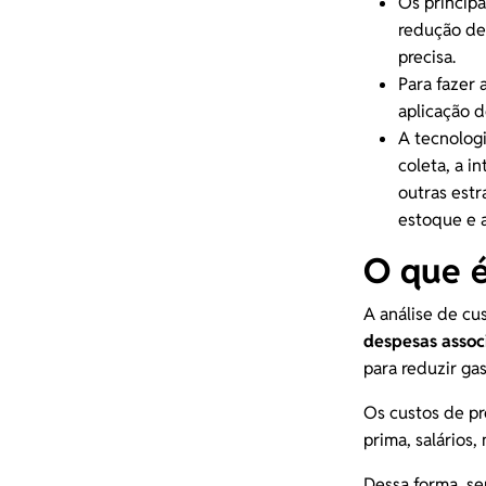
Os principa
redução de
precisa.
Para fazer 
aplicação 
A tecnologi
coleta, a i
outras estr
estoque
e 
O que é
A análise de cu
despesas associ
para reduzir ga
Os custos de pr
prima, salários
Dessa forma, se