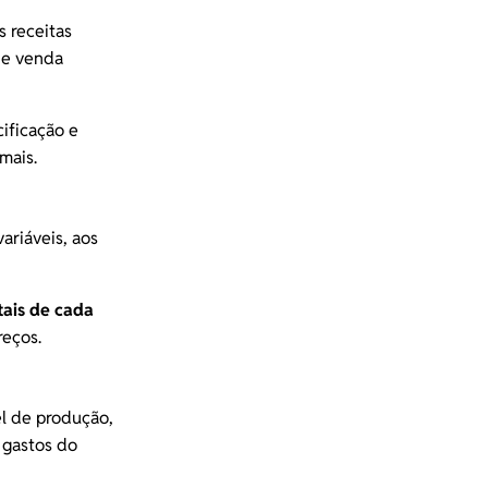
s receitas
 de venda
cificação e
mais.
ariáveis, aos
tais de cada
reços.
el de produção,
 gastos do