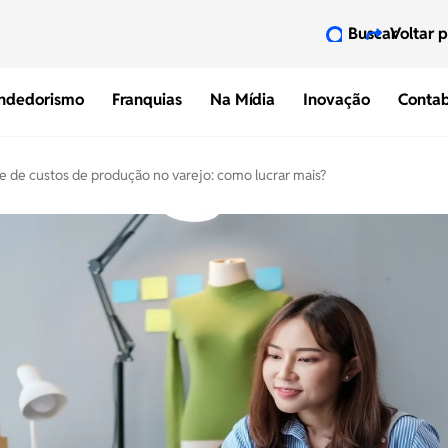
Buscar
Voltar 
ndedorismo
Franquias
Na Mídia
Inovação
Contab
e de custos de produção no varejo: como lucrar mais?