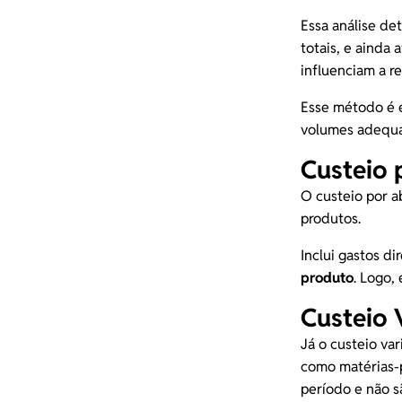
Essa análise det
totais, e ainda
influenciam a r
Esse método é e
volumes adequad
Custeio 
O custeio por a
produtos.
Inclui gastos d
produto
. Logo,
Custeio 
Já o custeio va
como matérias-p
período e não s