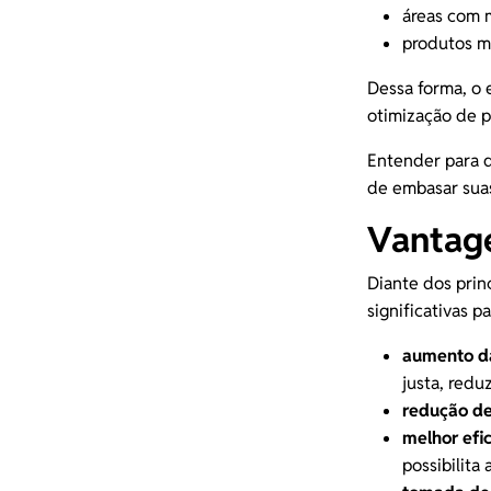
áreas com 
produtos ma
Dessa forma, o 
otimização de p
Entender para q
de embasar suas 
Vantage
Diante dos prin
significativas p
aumento da
justa, redu
redução de
melhor efi
possibilita