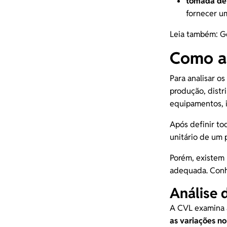
tomada de 
fornecer um
Leia também:
Ge
Como an
Para analisar os
produção, distr
equipamentos, i
Após definir tod
unitário de um 
Porém, existem 
adequada. Conhe
Análise 
A
CVL
examina a
as variações n