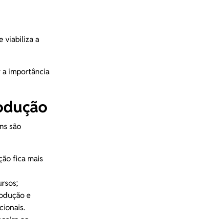
e viabiliza a
 a importância
rodução
ens são
ção fica mais
ursos;
rodução e
ionais.