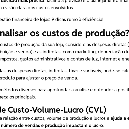
decisão mais precisa
: facilita a previsão e o planejamento fina
a visão clara dos custos envolvidos.
stão financeira de lojas: 9 dicas rumo à eficiência!
alisar os custos de produção
 custos de produção da sua loja, considere as despesas diretas 
ibuição e venda) e as indiretas, como marketing, depreciação d
mpostos, gastos administrativos e contas de luz, internet e ener
as as despesas diretas, indiretas, fixas e variáveis, pode-se cal
produto para ajustar o preço de venda.
métodos diversos para aprofundar a análise e entender a preci
ça os principais.
de Custo-Volume-Lucro (CVL)
 relação entre custos, volume de produção e lucros e
ajuda a
o número de vendas e produção impactam o lucro
.