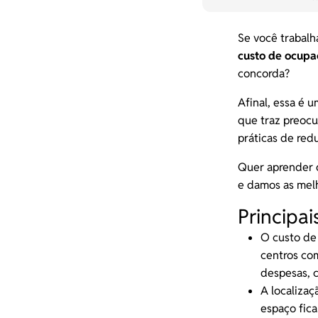
Se você trabalh
custo de ocupa
concorda?
Afinal, essa é 
que traz preocu
práticas de redu
Quer aprender q
e damos as melh
Principai
O custo de 
centros com
despesas
, 
A localiza
espaço fica