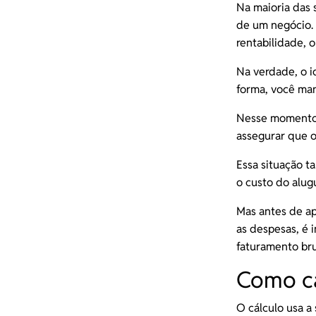
Na maioria das 
de um negócio. 
rentabilidade, o
Na verdade, o 
forma, você man
Nesse momento, 
assegurar que o
Essa situação t
o custo do alug
Mas antes de ap
as despesas, é 
faturamento br
Como ca
O cálculo usa a