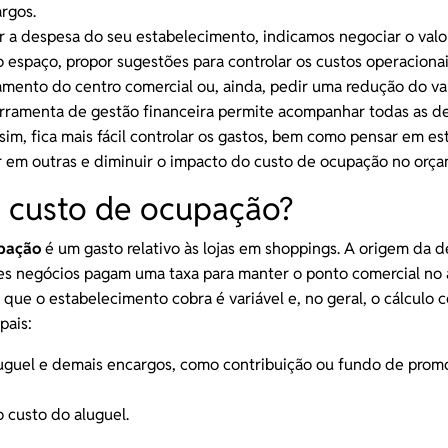
argos.
ir a despesa do seu estabelecimento, indicamos negociar o val
do espaço, propor sugestões para
controlar os custos
operacionai
amento do centro comercial ou, ainda, pedir uma redução do va
rramenta de gestão financeira
permite acompanhar todas as d
ssim, fica mais fácil controlar os gastos, bem como pensar em es
 em outras e diminuir o impacto do custo de ocupação no orça
 custo de ocupação?
upação
é um gasto relativo às lojas em shoppings. A origem da 
tes negócios pagam uma taxa para manter o ponto comercial no
 que o estabelecimento cobra é variável e, no geral, o cálculo 
pais:
uguel e demais encargos, como
contribuição
ou fundo de prom
 custo do aluguel.