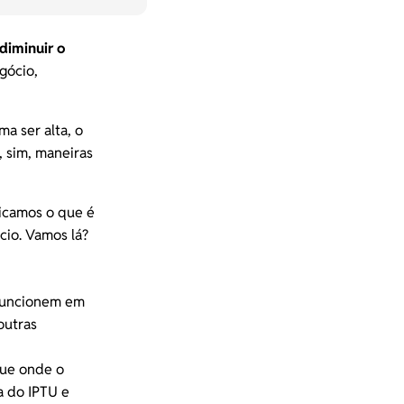
diminuir o
gócio,
a ser alta, o
, sim, maneiras
licamos o que é
cio. Vamos lá?
 funcionem em
outras
que onde o
a do IPTU e