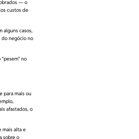
cobrados — o
os custos de
m alguns casos,
e do negócio no
o “pesem” no
e para mais ou
xemplo,
is afastados, o
 mais alta e
a sobre o