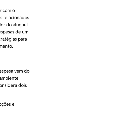
or com o
s relacionados
lor do aluguel.
espesas de um
tratégias para
mento.
despesa vem do
 ambiente
considera dois
oções e