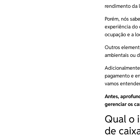
rendimento da l
Porém, nós sabe
experiência do 
ocupação e a lo
Outros elemento
ambientais ou d
Adicionalmente
pagamento e ens
vamos entender
Antes, aprofun
gerenciar os c
Qual o 
de caix