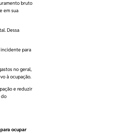
turamento bruto
e em sua
al. Dessa
 incidente para
astos no geral,
ivo à ocupação.
pação e reduzir
o do
 para ocupar