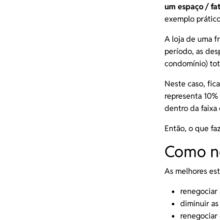
um espaço / fat
exemplo prático
A loja de uma f
período, as des
condomínio) tot
Neste caso, fica
representa 10% 
dentro da faix
Então, o que fa
Como ne
As melhores es
renegociar 
diminuir a
renegociar 