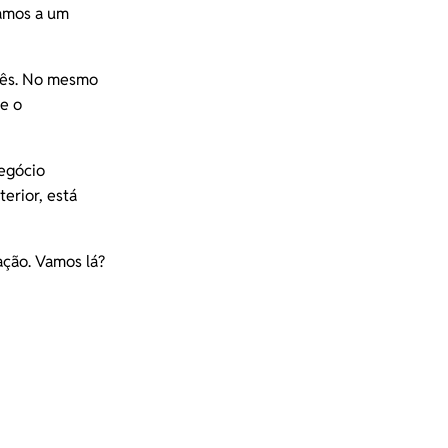
mos a um
 mês. No mesmo
 e o
egócio
erior, está
ação. Vamos lá?