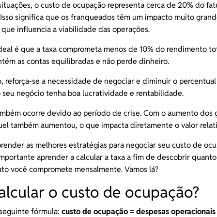
situações, o custo de ocupação representa cerca de 20% do fa
Isso significa que os
franqueados
têm um impacto muito grand
 que influencia a viabilidade das operações.
ideal é que a taxa comprometa menos de 10% do rendimento tot
tém as contas equilibradas e não perde dinheiro.
reforça-se a necessidade de negociar e diminuir o percentual
 seu negócio tenha boa lucratividade e rentabilidade.
ambém ocorre devido ao período de crise. Com o aumento dos g
uel também aumentou, o que impacta diretamente o valor relat
render as melhores estratégias para negociar seu custo de ocu
importante aprender a calcular a taxa a fim de descobrir quant
uto você compromete mensalmente. Vamos lá?
lcular o custo de ocupação?
 seguinte fórmula:
custo de ocupação = despesas operacionais