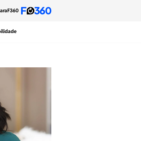
para
F360
ilidade