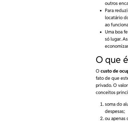
outros enc
Para reduz
locatário 
ao funcion
Uma boa
fe
só lugar. A
economizar
O que é
O
custo de oc
fato de que es
privado. O valor
conceitos princi
soma do al
despesas;
ou apenas o