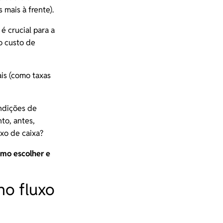
mais à frente).
é crucial para a
 o custo de
ais (como taxas
ndições de
to, antes,
uxo de caixa
?
mo escolher e
no fluxo