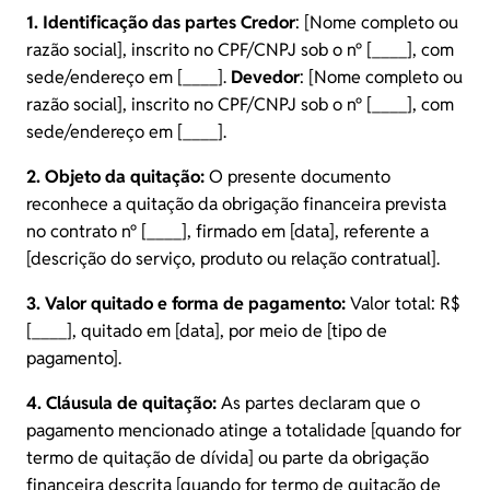
1. Identificação das partes
Credor
: [Nome completo ou
razão social], inscrito no CPF/CNPJ sob o nº [____], com
sede/endereço em [____].
Devedor
: [Nome completo ou
razão social], inscrito no CPF/CNPJ sob o nº [____], com
sede/endereço em [____].
2. Objeto da quitação:
O presente documento
reconhece a quitação da obrigação financeira prevista
no contrato nº [____], firmado em [data], referente a
[descrição do serviço, produto ou relação contratual].
3. Valor quitado e forma de pagamento:
Valor total: R$
[____], quitado em [data], por meio de [tipo de
pagamento].
4. Cláusula de quitação:
As partes declaram que o
pagamento mencionado atinge a totalidade [quando for
termo de quitação de dívida] ou parte da obrigação
financeira descrita [quando for termo de quitação de