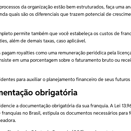
 processos da organização estão bem estruturados, faça uma an
da quais são os diferenciais que trazem potencial de crescime
mpleto permite também que você estabeleça os custos de franq
ties
, além de demais taxas, caso aplicável.
 pagam royalties como uma remuneração periódica pela licença
nsiste em uma porcentagem sobre o faturamento bruto ou rece
dentes para auxiliar o planejamento financeiro de seus futuro
mentação obrigatória
idencie a documentação obrigatória da sua franquia. A Lei 13.9
 franquias no Brasil, estipula os documentos necessários para f
ueadora.