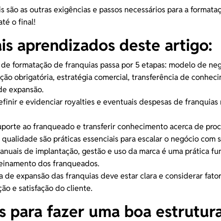
s são as outras exigências e passos necessários para a formata
té o final!
ais aprendizados deste artigo:
 de formatação de franquias passa por 5 etapas: modelo de neg
ão obrigatória, estratégia comercial, transferência de conhec
 de expansão
.
efinir e evidenciar royalties e eventuais
despesas de franquias
uporte ao franqueado
e transferir conhecimento acerca de pro
qualidade são práticas essenciais para escalar o negócio com 
anuais de implantação, gestão e uso da marca é uma prática f
reinamento dos franqueados.
a de expansão das franquias deve estar clara e considerar fat
ação e
satisfação do cliente
.
s para fazer uma boa estrutur