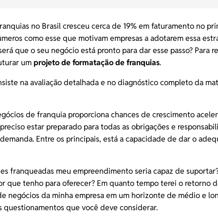
ranquias no Brasil
cresceu cerca de 19%
em faturamento no prim
úmeros como esse que motivam empresas a adotarem essa estr
será que o seu negócio está pronto para dar esse passo? Para r
ruturar um
projeto de formatação de franquias
.
nsiste na avaliação detalhada e no diagnóstico completo da ma
gócios de franquia proporciona chances de crescimento aceler
preciso estar preparado para todas as obrigações e
responsabil
emanda. Entre os principais, está a capacidade de dar o ade
.
es franqueadas meu empreendimento seria capaz de suportar?
or que tenho para oferecer? Em quanto tempo terei o retorno 
 de negócios da minha empresa em um horizonte de médio e lo
ns questionamentos que você deve considerar.