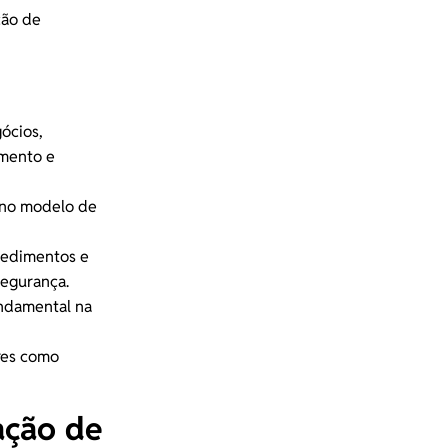
ção de
ócios,
imento e
no modelo de
cedimentos e
segurança.
undamental na
ores como
ação de