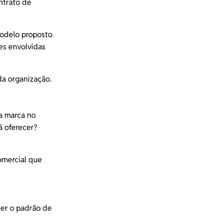
ntrato de
odelo proposto
es envolvidas
da organização.
a marca no
á oferecer?
omercial que
ter o padrão de