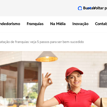
Buscar
Voltar 
ndedorismo
Franquias
Na Mídia
Inovação
Contab
atação de franquias: veja 5 passos para ser bem-sucedido