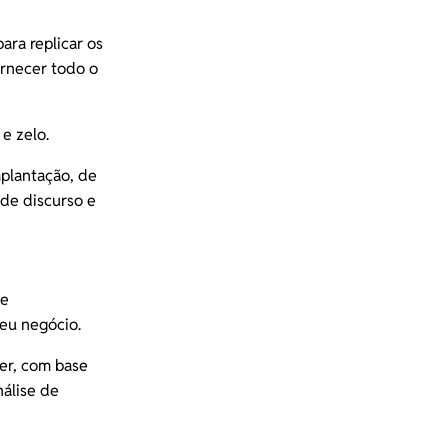
ara replicar os
ornecer todo o
 e zelo.
mplantação, de
 de discurso e
te
seu negócio.
er, com base
nálise de