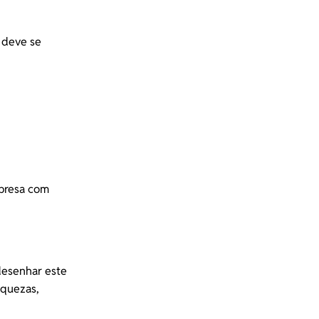
 deve se
mpresa com
desenhar este
aquezas,