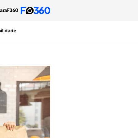
para
F360
ilidade