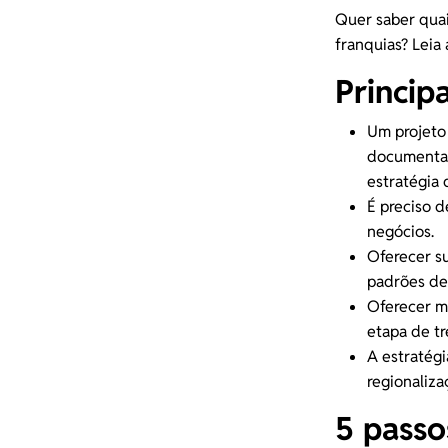
Quer saber quai
franquias? Leia a
Princip
Um projeto
documentaç
estratégia
É preciso d
negócios.
Oferecer
s
padrões de 
Oferecer m
etapa de
t
A estratégi
regionaliz
5 passo