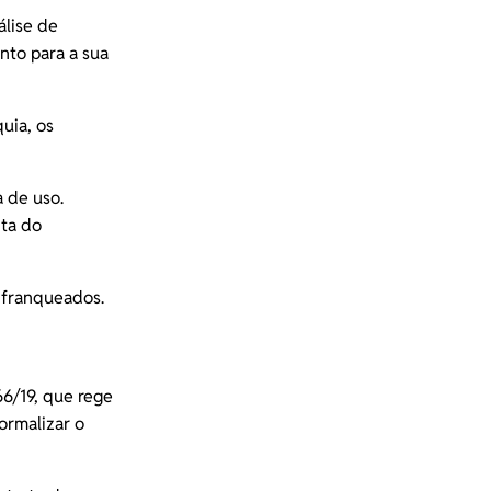
álise de
nto para a sua
uia, os
 de uso.
ita do
s franqueados.
66/19, que rege
ormalizar o