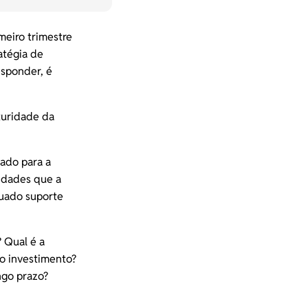
eiro trimestre
atégia de
esponder, é
turidade da
ado para a
idades
que a
quado suporte
 Qual é a
do investimento?
ngo prazo?