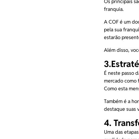
Os principais s
franquia
.
A
COF
é um doc
pela sua franqu
estarão present
Além disso, voc
3.Estrat
É neste passo d
mercado como fr
Como esta mens
Também é a hor
destaque suas v
4. Trans
Uma das etapas 