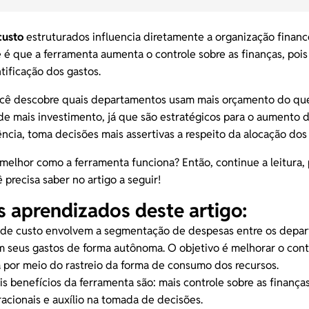
custo
estruturados influencia diretamente a organização financ
é que a ferramenta aumenta o controle sobre as finanças, pois f
ntificação dos gastos.
ocê descobre quais departamentos usam mais orçamento do qu
de mais investimento, já que são estratégicos para o aumento 
ia, toma decisões mais assertivas a respeito da alocação dos 
elhor como a ferramenta funciona? Então, continue a leitura, 
 precisa saber no artigo a seguir!
is aprendizados deste artigo:
 de custo envolvem a segmentação de
despesas
entre os depa
 seus gastos de forma autônoma. O objetivo é melhorar o contr
 por meio do rastreio da forma de consumo dos recursos.
is benefícios da ferramenta são: mais controle sobre as
finan
ç
a
acionais e auxílio na tomada de decisões.