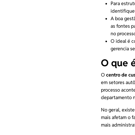
Para estru
identifiqu
A boa gest
as fontes p
no process
O ideal é 
gerencia se
O que é
O
centro de cu
em setores autô
processo aconte
departamento n
No geral, exist
mais afetam o
f
mais administra