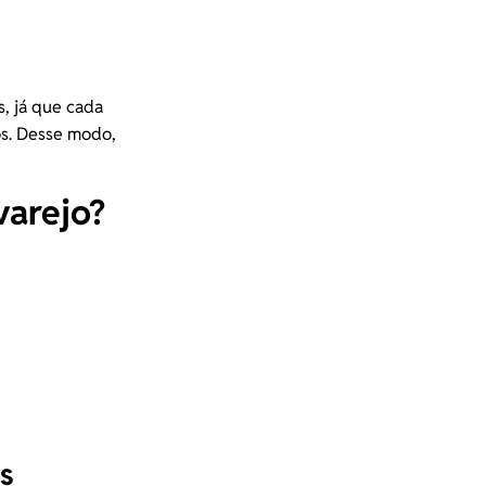
, já que cada
os. Desse modo,
varejo?
es