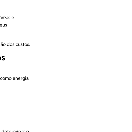
áreas e
seus
ção dos custos.
os
, como energia
, determinar o