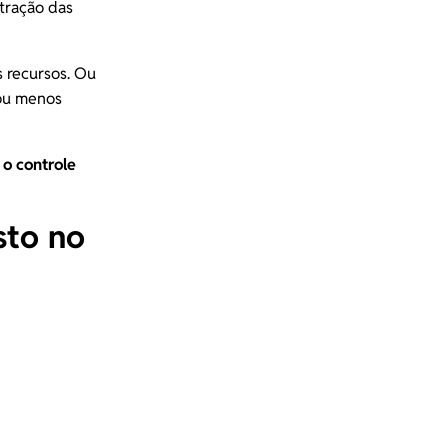
stração das
 recursos. Ou
 ou menos
r o
controle
sto no