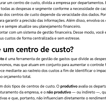
turar um centro de custo, divida a empresa por departamentos.
e todas as
despesas
e segmente conforme a necessidade de cad
ão dos centros de custo depende da veracidade dos dados. Po
ara garantir a precisão das informações. Além disso, envolva os
o e sempre atualize seu
planejamento financeiro
.
contar com um
sistema de gestão financeira
. Desse modo, você 
us custos de forma centralizada e sem estresse.
 um centro de custo?
sto
é uma ferramenta de gestão de gastos que divide as despe
nomos, mas que atuam em conjunto para aumentar o controle f
ce mediante ao rastreio dos custos a fim de identificar o impa
o orçamento total.
em dois tipos de centros de custo. O
produtivo
avalia os depar
aturamento
da empresa, e o
não produtivo
— ou indireto —, qu
tivas e que, portanto, não influenciam diretamente o rendimen