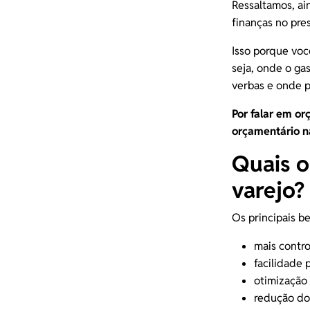
Ressaltamos, ai
finanças no pr
Isso porque voc
seja, onde o g
verbas e onde p
Por falar em or
orçamentário
n
Quais o
varejo?
Os principais b
mais contro
facilidade 
otimização
redução do