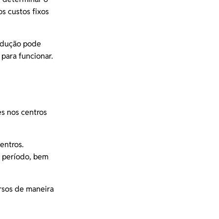
os custos fixos
rodução pode
para funcionar.
es nos centros
entros.
o período, bem
ursos de maneira