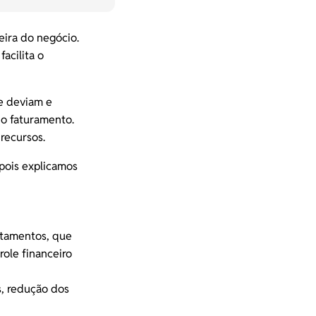
eira do negócio.
acilita o
e deviam e
do faturamento.
recursos.
pois explicamos
rtamentos, que
ole financeiro
s
, redução dos