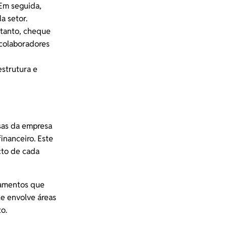
 Em seguida,
a setor.
rtanto, cheque
 colaboradores
estrutura e
sas da empresa
inanceiro. Este
cto de cada
tamentos que
e envolve áreas
to.