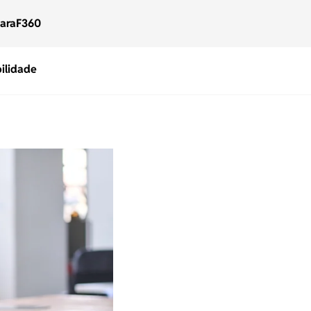
para
F360
ilidade