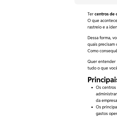
Ter
centros de 
O que acontece 
rastreio e a ide
Dessa forma, v
quais precisam 
Como consequênc
Quer entender m
tudo o que você
Principa
Os centros
administram
da empresa
Os principa
gastos oper