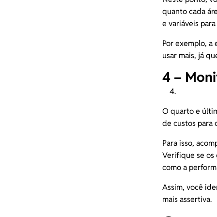
quanto cada áre
e variáveis par
Por exemplo, a
usar mais, já q
4 – Moni
O quarto e últi
de custos para 
Para isso, aco
Verifique se o
como a
perf
o
rm
Assim, você ide
mais assertiva.