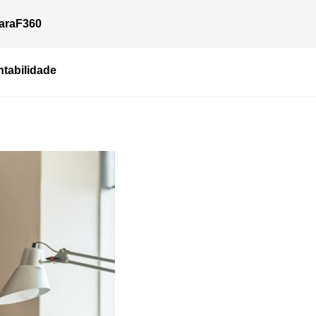
ara
F360
tabilidade