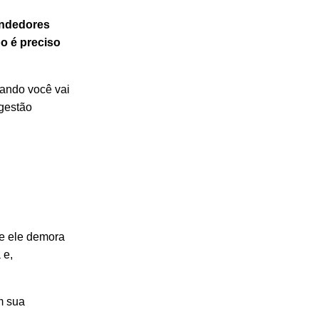
endedores
o é preciso
uando você vai
gestão
se ele demora
 e,
m sua