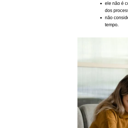
ele não é 
dos process
não consid
tempo.