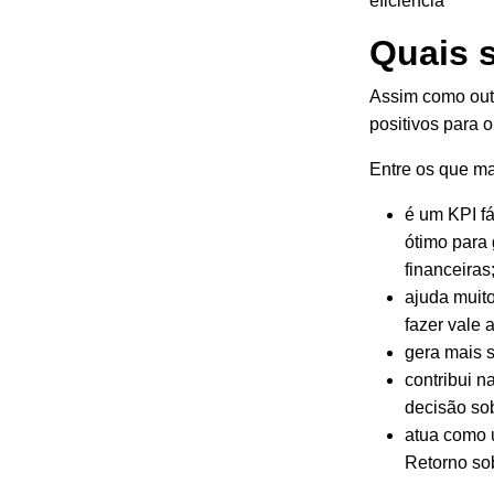
eficiência
”
Quais 
Assim como out
positivos para 
Entre os que ma
é um KPI fá
ótimo para
financeiras
ajuda muito
fazer vale 
gera mais s
contribui n
decisão sob
atua como 
Retorno sob