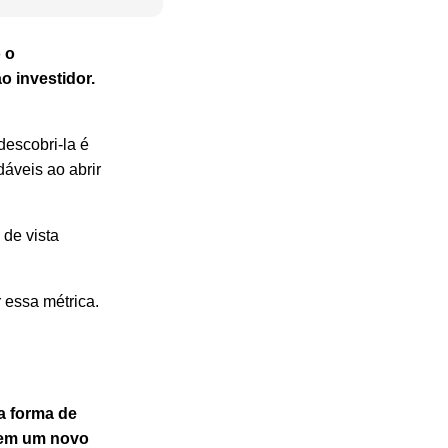
 o
o investidor.
escobri-la é
áveis ao abrir
 de vista
 essa métrica.
a forma de
r em um novo