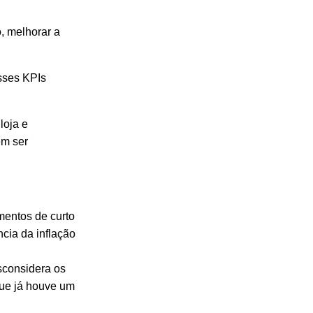
, melhorar a
esses KPIs
loja e
em ser
imentos de
curto
ncia da inflação
sconsidera os
que já houve um