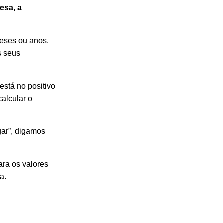
esa, a
meses ou anos.
s seus
está no positivo
alcular o
gar”, digamos
ara os valores
a.