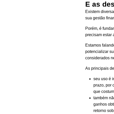
E as de
Existem diversa
sua gestão fina
Porém, é fundam
precisam estar 
Estamos falando
potencializar s
considerados n
As principais d
seu uso é i
prazo
, por
que costum
também não
ganhos obt
retorno sob