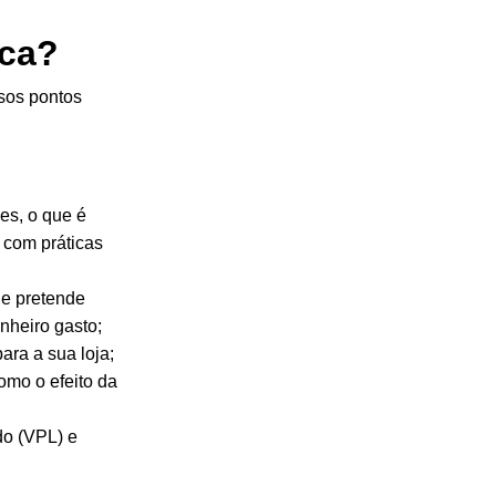
ica?
sos pontos
es, o que é
 com práticas
ue pretende
nheiro gasto;
ara a sua loja;
como o efeito da
do (VPL) e