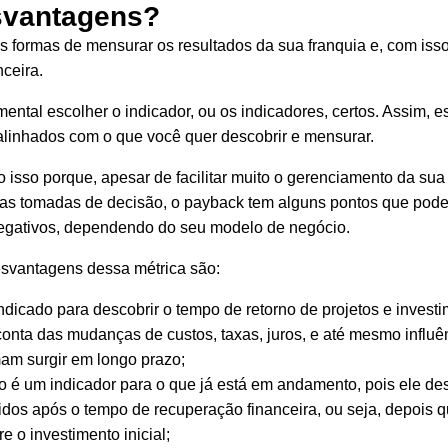
svantagens?
s formas de mensurar os resultados da sua franquia e, com isso
nceira.
ental escolher o indicador, ou os
indicadores
, certos. Assim, 
alinhados com o que você quer descobrir e mensurar.
 isso porque, apesar de facilitar muito o gerenciamento da sua 
uas tomadas de decisão, o payback tem alguns pontos que pod
egativos, dependendo do seu modelo de negócio.
esvantagens dessa métrica são:
ndicado para descobrir o tempo de retorno de projetos e invest
 conta das mudanças de custos, taxas, juros, e até mesmo influê
am surgir em longo prazo;
 é um indicador para o que já está em andamento, pois ele de
idos após o tempo de recuperação financeira, ou seja, depois 
re o investimento inicial;