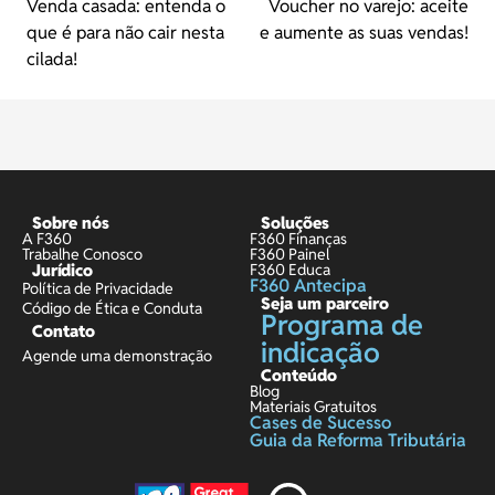
Venda casada: entenda o
Voucher no varejo: aceite
que é para não cair nesta
e aumente as suas vendas!
cilada!
Sobre nós
Soluções
A F360
F360 Finanças
Trabalhe Conosco
F360 Painel
Jurídico
F360 Educa
F360 Antecipa
Política de Privacidade
Seja um parceiro
Código de Ética e Conduta
Programa de
Contato
indicação
Agende uma demonstração
Conteúdo
Blog
Materiais Gratuitos
Cases de Sucesso
Guia da Reforma Tributária