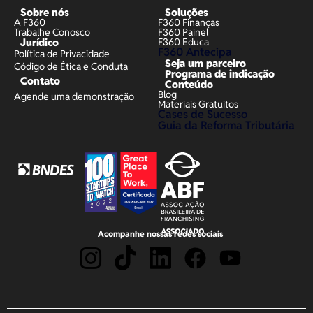
Sobre nós
Soluções
A F360
F360 Finanças
Trabalhe Conosco
F360 Painel
Jurídico
F360 Educa
F360 Antecipa
Política de Privacidade
Seja um parceiro
Código de Ética e Conduta
Programa de indicação
Contato
Conteúdo
Blog
Agende uma demonstração
Materiais Gratuitos
Cases de Sucesso
Guia da Reforma Tributária
Acompanhe nossas redes sociais