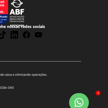
he nossas redes sociais
xo de caixa e otimizando operações.
 05036-040
1