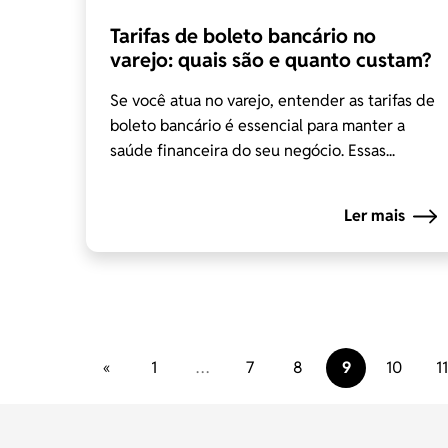
Tarifas de boleto bancário no
varejo: quais são e quanto custam?
Se você atua no varejo, entender as tarifas de
boleto bancário é essencial para manter a
saúde financeira do seu negócio. Essas...
Ler mais
«
1
…
7
8
9
10
11