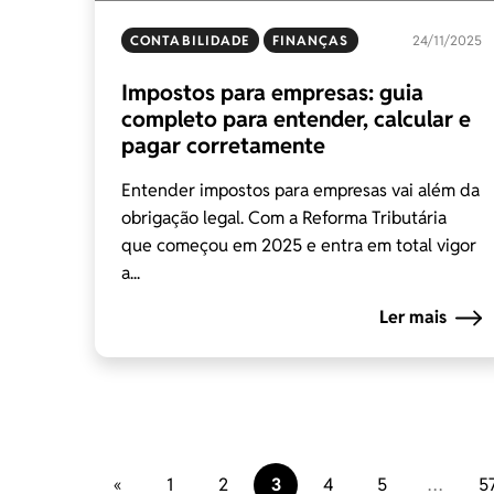
CONTABILIDADE
FINANÇAS
24/11/2025
Impostos para empresas: guia
completo para entender, calcular e
pagar corretamente
Entender impostos para empresas vai além da
obrigação legal. Com a Reforma Tributária
que começou em 2025 e entra em total vigor
a...
Ler mais
«
1
2
3
4
5
…
5