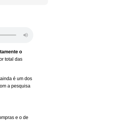
etamente o
r total das
o ainda é um dos
com a
pesquisa
ompras e o de