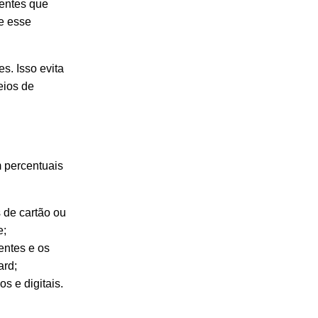
rentes que
e esse
s. Isso evita
eios de
m percentuais
 de cartão ou
e;
rentes e os
ard;
s e digitais.