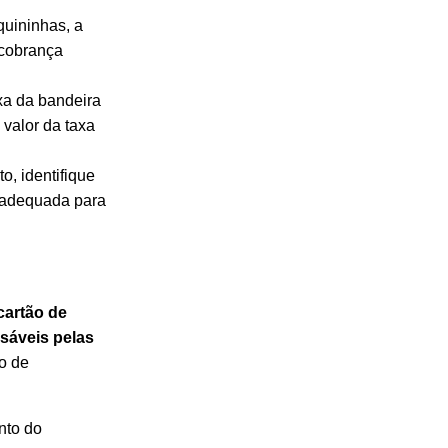
quininhas, a
 cobrança
xa da bandeira
valor da taxa
, identifique
o adequada para
cartão de
nsáveis pelas
o de
nto do