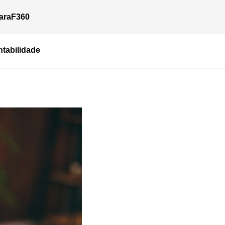
ara
F360
tabilidade