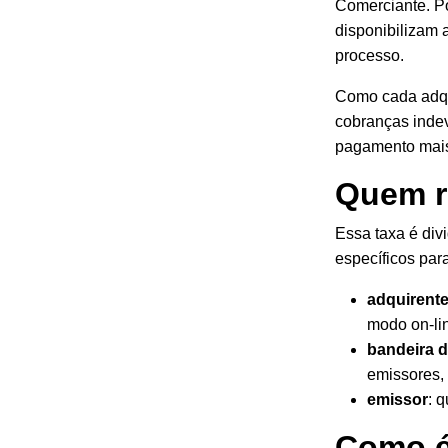
Comerciante. Po
disponibilizam 
processo.
Como cada adqui
cobranças indev
pagamento mais
Quem r
Essa taxa é div
específicos par
adquirent
modo on-lin
bandeira d
emissores,
emissor
: 
Como é