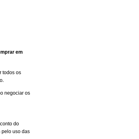
omprar em
 todos os
o.
omo negociar os
sconto do
 pelo uso das