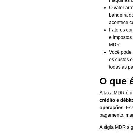
máquinas d
O valor ar
bandeira d
acontece c
Fatores com
e
impostos
MDR.
Você pode
os custos 
todas as pa
O que 
A taxa MDR é 
crédito e débi
operações
. Es
pagamento, man
A sigla MDR sig