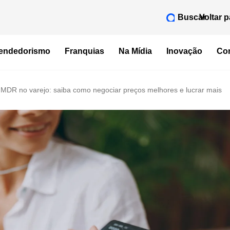
Buscar
Voltar p
endedorismo
Franquias
Na Mídia
Inovação
Con
 MDR no varejo: saiba como negociar preços melhores e lucrar mais