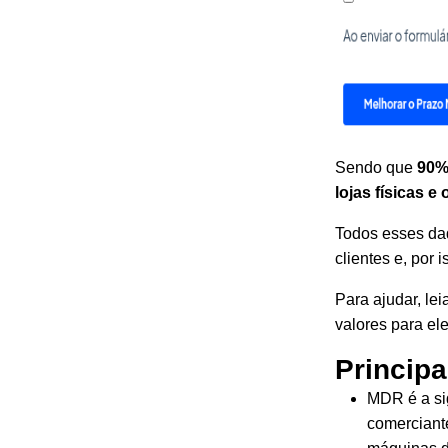
Sendo que
90%
lojas físicas 
Todos esses da
clientes e, por 
Para ajudar, lei
valores para el
Principa
MDR é a si
comerciant