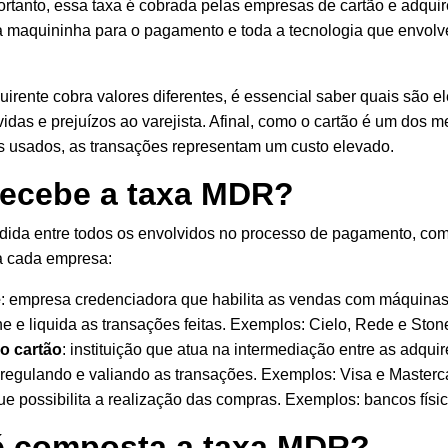
rtanto, essa taxa é cobrada pelas empresas de cartão e adqui
a maquininha para o pagamento e toda a tecnologia que envolv
rente cobra valores diferentes, é essencial saber quais são ele
idas e prejuízos ao varejista. Afinal, como o cartão é um dos m
 usados, as transações representam um custo elevado.
ecebe a taxa MDR?
idida entre todos os envolvidos no processo de pagamento, co
a cada empresa:
e
: empresa credenciadora que habilita as vendas com máquinas
e e liquida as transações feitas. Exemplos: Cielo, Rede e Ston
o cartão
: instituição que atua na intermediação entre as adqui
 regulando e valiando as transações. Exemplos: Visa e Masterc
que possibilita a realização das compras. Exemplos: bancos físico
 composta a taxa MDR?