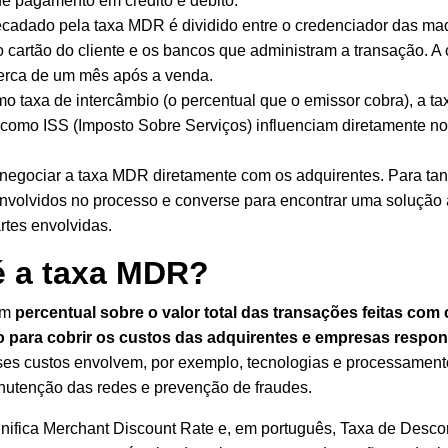
e pagamento em crédito e débito.
recadado pela taxa MDR é dividido entre o credenciador das ma
o cartão do cliente e os bancos que
administram a transação
. A
erca de um mês após a venda.
o taxa de intercâmbio (o percentual que o emissor cobra), a ta
como ISS (Imposto Sobre Serviços) influenciam diretamente no 
negociar a taxa
MDR diretamente com os adquirentes. Para tanto
envolvidos no processo e converse para encontrar uma soluçã
rtes envolvidas.
é a taxa MDR?
um
percentual sobre o valor total das transações feitas com 
to para cobrir os custos das adquirentes e empresas respo
ses custos envolvem, por exemplo, tecnologias e processament
utenção das redes e prevenção de fraudes.
nifica Merchant Discount Rate e, em português, Taxa de Desco