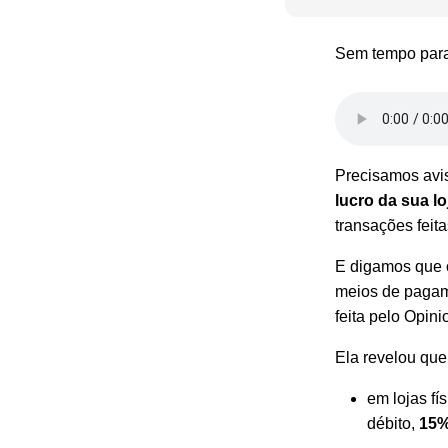
Sem tempo para 
Precisamos avis
lucro da sua lo
transações feita
E digamos que o
meios de pagam
feita pelo Opin
Ela revelou que
em lojas fí
débito,
15