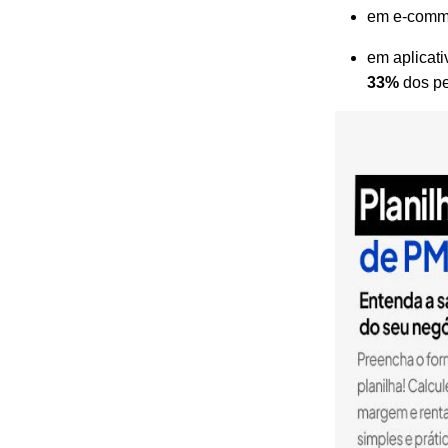
em e-commer
em aplicat
33%
dos pe