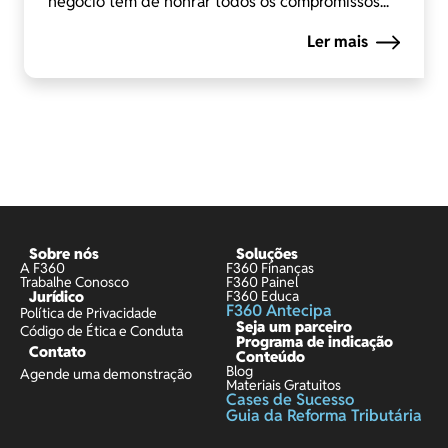
negócio tem de honrar todos os compromissos...
Ler mais
Sobre nós
Soluções
A F360
F360 Finanças
Trabalhe Conosco
F360 Painel
Jurídico
F360 Educa
F360 Antecipa
Política de Privacidade
Seja um parceiro
Código de Ética e Conduta
Programa de indicação
Contato
Conteúdo
Blog
Agende uma demonstração
Materiais Gratuitos
Cases de Sucesso
Guia da Reforma Tributária