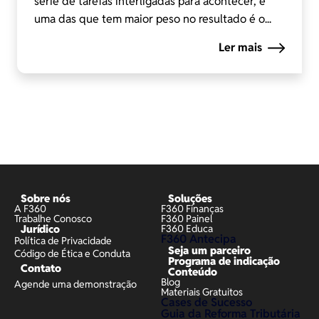
série de tarefas interligadas para acontecer, e
uma das que tem maior peso no resultado é o...
Ler mais
Sobre nós
Soluções
A F360
F360 Finanças
Trabalhe Conosco
F360 Painel
Jurídico
F360 Educa
F360 Antecipa
Política de Privacidade
Seja um parceiro
Código de Ética e Conduta
Programa de indicação
Contato
Conteúdo
Blog
Agende uma demonstração
Materiais Gratuitos
Cases de Sucesso
Guia da Reforma Tributária