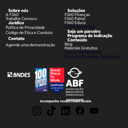
Sobre nós
Soluções
A F360
F360 Finanças
Trabalhe Conosco
F360 Painel
Jurídico
F360 Educa
F360 Antecipa
Política de Privacidade
Seja um parceiro
Código de Ética e Conduta
Programa de indicação
Contato
Conteúdo
Blog
Agende uma demonstração
Materiais Gratuitos
Cases de Sucesso
Guia da Reforma Tributária
Acompanhe nossas redes sociais