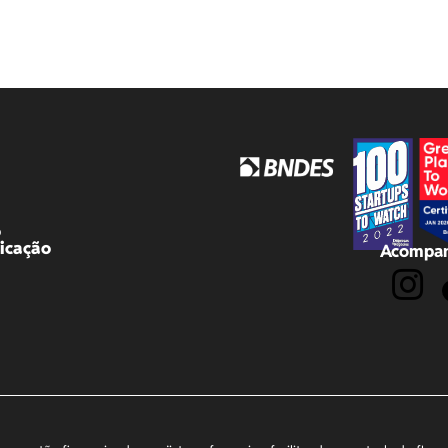
o
icação
Acompan