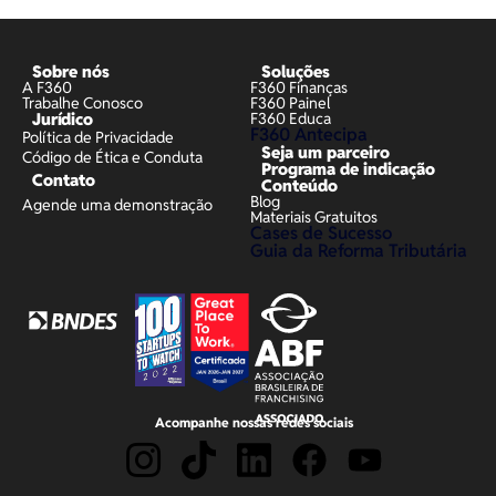
Sobre nós
Soluções
A F360
F360 Finanças
Trabalhe Conosco
F360 Painel
Jurídico
F360 Educa
F360 Antecipa
Política de Privacidade
Seja um parceiro
Código de Ética e Conduta
Programa de indicação
Contato
Conteúdo
Blog
Agende uma demonstração
Materiais Gratuitos
Cases de Sucesso
Guia da Reforma Tributária
Acompanhe nossas redes sociais