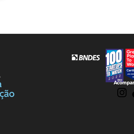
o
a
Acompan
ação