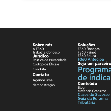
Sobre nós
Soluções
A F360
F360 Finanças
Trabalhe Conosco
F360 Painel
Jurídico
F360 Educa
F360 Antecipa
Política de Privacidade
Seja um parceir
Código de Ética e
Program
Conduta
Contato
de indic
Agende uma
Conteúdo
demonstração
Blog
Materiais Gratuitos
Cases de Sucesso
Guia da Reforma
Tributária