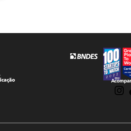
o
icação
Acompan