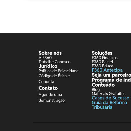
Sobre nós
Soluções
A F360
F360 Finanças
Trabalhe Conosco
F360 Painel
Jurídico
F360 Educa
F360 Antecipa
Política de Privacidade
Seja um parceir
Código de Ética e
Programa de ind
Conduta
Conteúdo
Contato
Blog
Materiais Gratuitos
Agende uma
Cases de Sucesso
demonstração
Guia da Reforma
Tributária