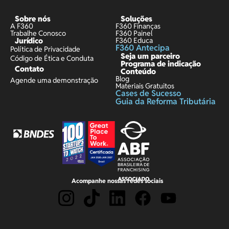
Sobre nós
Soluções
A F360
F360 Finanças
Trabalhe Conosco
F360 Painel
Jurídico
F360 Educa
F360 Antecipa
Política de Privacidade
Seja um parceiro
Código de Ética e Conduta
Programa de indicação
Contato
Conteúdo
Blog
Agende uma demonstração
Materiais Gratuitos
Cases de Sucesso
Guia da Reforma Tributária
Acompanhe nossas redes sociais