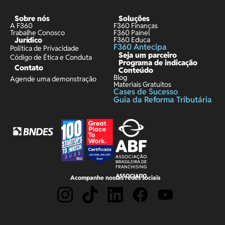
Sobre nós
Soluções
A F360
F360 Finanças
Trabalhe Conosco
F360 Painel
Jurídico
F360 Educa
F360 Antecipa
Política de Privacidade
Seja um parceiro
Código de Ética e Conduta
Programa de indicação
Contato
Conteúdo
Blog
Agende uma demonstração
Materiais Gratuitos
Cases de Sucesso
Guia da Reforma Tributária
Acompanhe nossas redes sociais