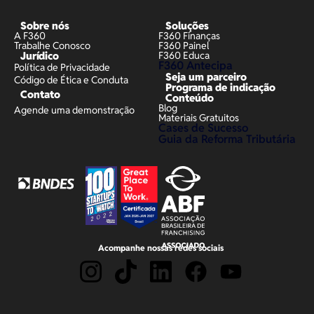
Sobre nós
Soluções
A F360
F360 Finanças
Trabalhe Conosco
F360 Painel
Jurídico
F360 Educa
F360 Antecipa
Política de Privacidade
Seja um parceiro
Código de Ética e Conduta
Programa de indicação
Contato
Conteúdo
Blog
Agende uma demonstração
Materiais Gratuitos
Cases de Sucesso
Guia da Reforma Tributária
Acompanhe nossas redes sociais