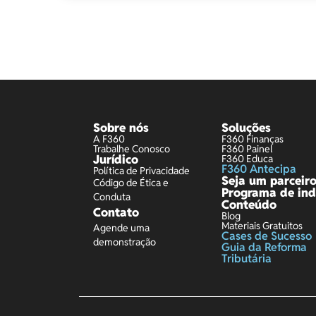
Sobre nós
Soluções
A F360
F360 Finanças
Trabalhe Conosco
F360 Painel
Jurídico
F360 Educa
F360 Antecipa
Política de Privacidade
Seja um parceir
Código de Ética e
Programa de ind
Conduta
Conteúdo
Contato
Blog
Materiais Gratuitos
Agende uma
Cases de Sucesso
demonstração
Guia da Reforma
Tributária