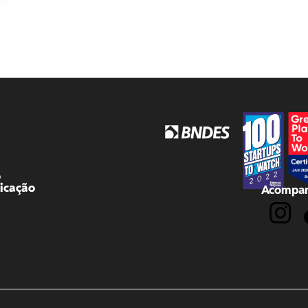
o
icação
Acompan