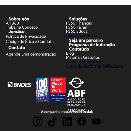
Sobre nós
Soluções
A F360
F360 Finanças
Trabalhe Conosco
F360 Painel
Jurídico
F360 Educa
F360 Antecipa
Política de Privacidade
Seja um parceiro
Código de Ética e Conduta
Programa de indicação
Contato
Conteúdo
Blog
Agende uma demonstração
Materiais Gratuitos
Cases de Sucesso
Guia da Reforma Tributária
Acompanhe nossas redes sociais