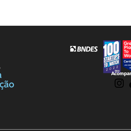
o
a
Acompan
ação