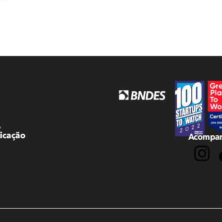
o
icação
Acompan