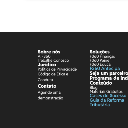
Sobre nós
Soluções
A F360
F360 Finanças
Trabalhe Conosco
F360 Painel
Jurídico
F360 Educa
F360 Antecipa
Política de Privacidade
Seja um parceir
Código de Ética e
Programa de ind
Conduta
Conteúdo
Contato
Blog
Materiais Gratuitos
Agende uma
Cases de Sucesso
demonstração
Guia da Reforma
Tributária