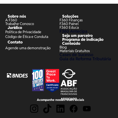
Sobre nós
Soluções
A F360
F360 Finanças
Trabalhe Conosco
F360 Painel
Jurídico
F360 Educa
F360 Antecipa
Política de Privacidade
Seja um parceiro
Código de Ética e Conduta
Programa de indicação
Contato
Conteúdo
Blog
Agende uma demonstração
Materiais Gratuitos
Cases de Sucesso
Guia da Reforma Tributária
Acompanhe nossas redes sociais