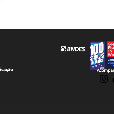
o
icação
Acompan