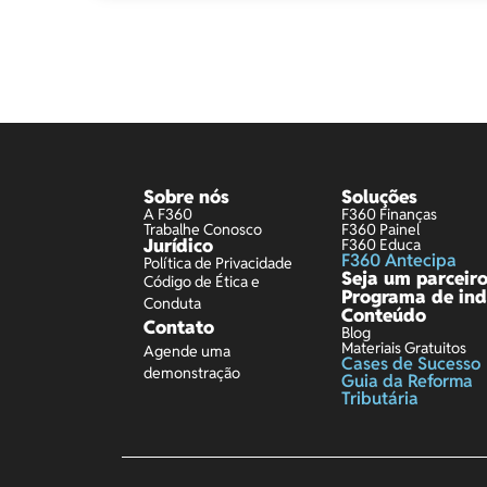
Sobre nós
Soluções
A F360
F360 Finanças
Trabalhe Conosco
F360 Painel
Jurídico
F360 Educa
F360 Antecipa
Política de Privacidade
Seja um parceir
Código de Ética e
Programa de ind
Conduta
Conteúdo
Contato
Blog
Materiais Gratuitos
Agende uma
Cases de Sucesso
demonstração
Guia da Reforma
Tributária