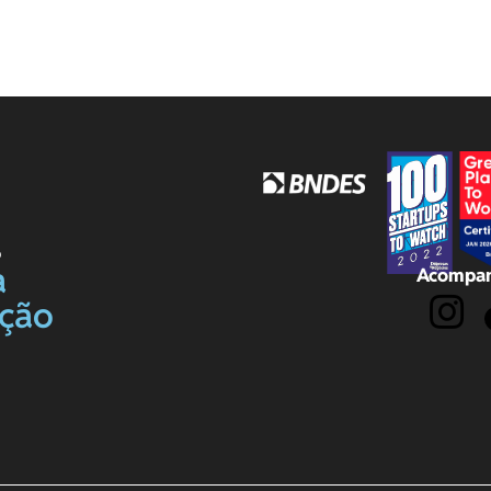
o
a
Acompan
ação