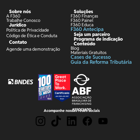
Sobre nós
Soluções
A F360
F360 Finanças
Trabalhe Conosco
F360 Painel
Jurídico
F360 Educa
F360 Antecipa
Política de Privacidade
Seja um parceiro
Código de Ética e Conduta
Programa de indicação
Contato
Conteúdo
Blog
Agende uma demonstração
Materiais Gratuitos
Cases de Sucesso
Guia da Reforma Tributária
Acompanhe nossas redes sociais