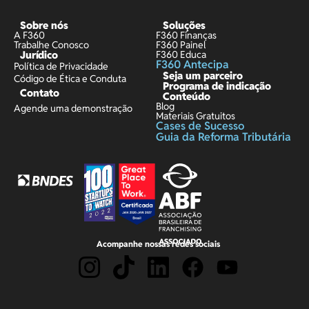
Sobre nós
Soluções
A F360
F360 Finanças
Trabalhe Conosco
F360 Painel
Jurídico
F360 Educa
F360 Antecipa
Política de Privacidade
Seja um parceiro
Código de Ética e Conduta
Programa de indicação
Contato
Conteúdo
Blog
Agende uma demonstração
Materiais Gratuitos
Cases de Sucesso
Guia da Reforma Tributária
Acompanhe nossas redes sociais