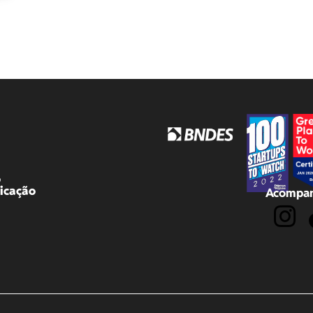
o
icação
Acompan