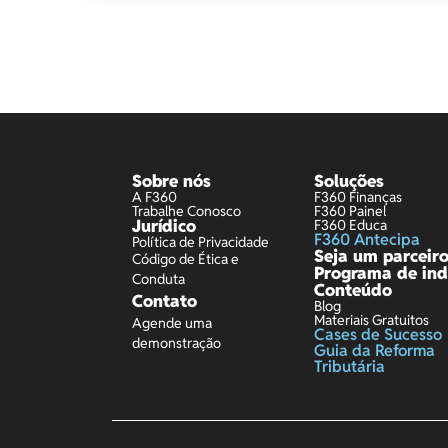
Sobre nós
Soluções
A F360
F360 Finanças
Trabalhe Conosco
F360 Painel
Jurídico
F360 Educa
F360 Antecipa
Política de Privacidade
Seja um parceir
Código de Ética e
Programa de ind
Conduta
Conteúdo
Contato
Blog
Materiais Gratuitos
Agende uma
Cases de Sucesso
demonstração
Guia da Reforma
Tributária