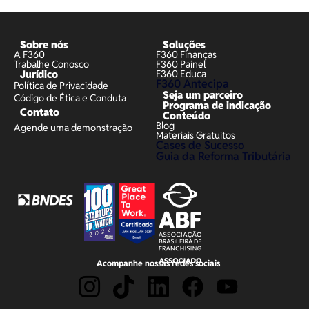
Sobre nós
Soluções
A F360
F360 Finanças
Trabalhe Conosco
F360 Painel
Jurídico
F360 Educa
F360 Antecipa
Política de Privacidade
Seja um parceiro
Código de Ética e Conduta
Programa de indicação
Contato
Conteúdo
Blog
Agende uma demonstração
Materiais Gratuitos
Cases de Sucesso
Guia da Reforma Tributária
Acompanhe nossas redes sociais