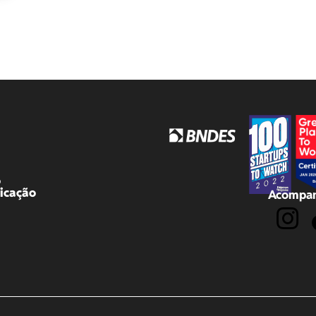
o
icação
Acompan