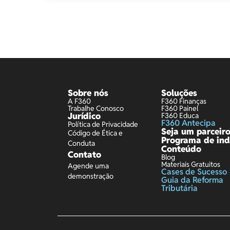
Sobre nós
Soluções
A F360
F360 Finanças
Trabalhe Conosco
F360 Painel
Jurídico
F360 Educa
F360 Antecipa
Política de Privacidade
Seja um parceir
Código de Ética e
Programa de ind
Conduta
Conteúdo
Contato
Blog
Materiais Gratuitos
Agende uma
Cases de Sucesso
demonstração
Guia da Reforma
Tributária