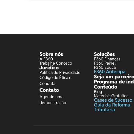
Sobre nós
Soluções
A F360
F360 Finanças
Trabalhe Conosco
F360 Painel
Jurídico
F360 Educa
F360 Antecipa
Política de Privacidade
Seja um parceir
Código de Ética e
Programa de ind
Conduta
Conteúdo
Contato
Blog
Materiais Gratuitos
Agende uma
Cases de Sucesso
demonstração
Guia da Reforma
Tributária