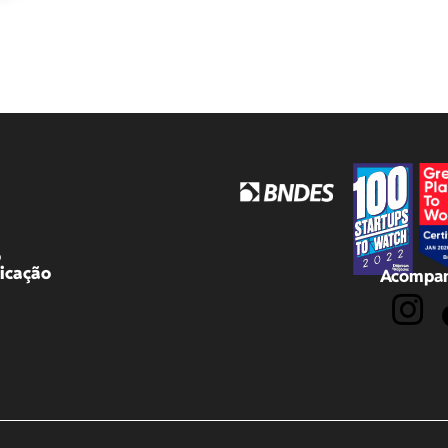
o
icação
Acompan