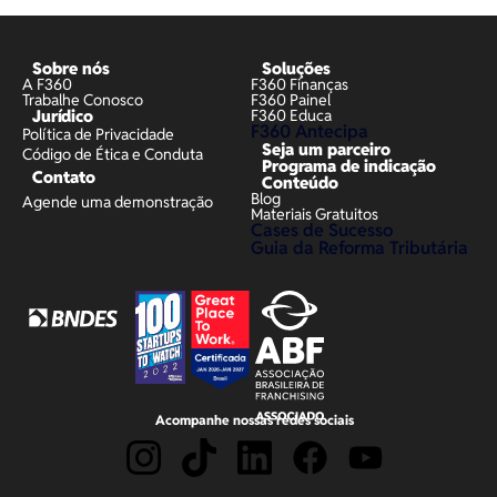
Sobre nós
Soluções
A F360
F360 Finanças
Trabalhe Conosco
F360 Painel
Jurídico
F360 Educa
F360 Antecipa
Política de Privacidade
Seja um parceiro
Código de Ética e Conduta
Programa de indicação
Contato
Conteúdo
Blog
Agende uma demonstração
Materiais Gratuitos
Cases de Sucesso
Guia da Reforma Tributária
Acompanhe nossas redes sociais