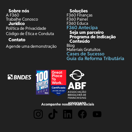
Sobre nós
Soluções
A F360
F360 Finanças
Trabalhe Conosco
F360 Painel
Jurídico
F360 Educa
F360 Antecipa
Política de Privacidade
Seja um parceiro
Código de Ética e Conduta
Programa de indicação
Contato
Conteúdo
Blog
Agende uma demonstração
Materiais Gratuitos
Cases de Sucesso
Guia da Reforma Tributária
Acompanhe nossas redes sociais