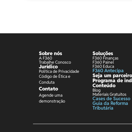
Sobre nós
Soluções
A F360
F360 Finanças
Trabalhe Conosco
F360 Painel
Jurídico
F360 Educa
F360 Antecipa
Política de Privacidade
Seja um parceir
Código de Ética e
Programa de ind
Conduta
Conteúdo
Contato
Blog
Materiais Gratuitos
Agende uma
Cases de Sucesso
demonstração
Guia da Reforma
Tributária