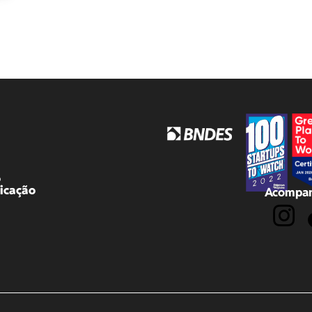
o
icação
Acompan