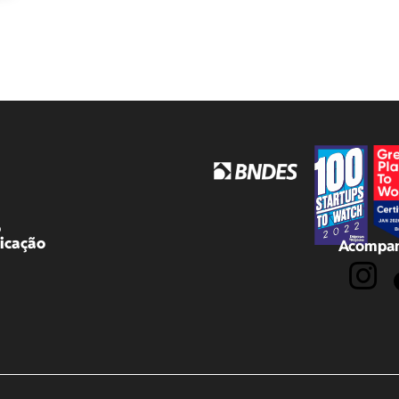
o
icação
Acompan