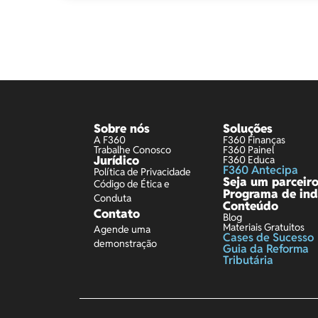
Sobre nós
Soluções
A F360
F360 Finanças
Trabalhe Conosco
F360 Painel
Jurídico
F360 Educa
F360 Antecipa
Política de Privacidade
Seja um parceir
Código de Ética e
Programa de ind
Conduta
Conteúdo
Contato
Blog
Materiais Gratuitos
Agende uma
Cases de Sucesso
demonstração
Guia da Reforma
Tributária