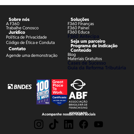
Sobre nós
Soluções
A F360
F360 Finanças
Trabalhe Conosco
F360 Painel
Jurídico
F360 Educa
F360 Antecipa
Política de Privacidade
Seja um parceiro
Código de Ética e Conduta
Programa de indicação
Contato
Conteúdo
Blog
Agende uma demonstração
Materiais Gratuitos
Cases de Sucesso
Guia da Reforma Tributária
Acompanhe nossas redes sociais