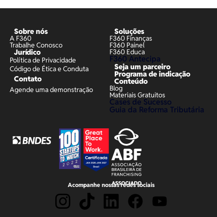
Sobre nós
Soluções
A F360
F360 Finanças
Trabalhe Conosco
F360 Painel
Jurídico
F360 Educa
F360 Antecipa
Política de Privacidade
Seja um parceiro
Código de Ética e Conduta
Programa de indicação
Contato
Conteúdo
Blog
Agende uma demonstração
Materiais Gratuitos
Cases de Sucesso
Guia da Reforma Tributária
Acompanhe nossas redes sociais