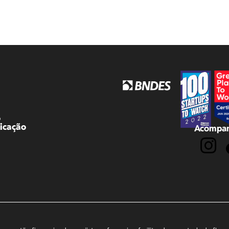
o
icação
Acompan