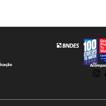
o
icação
Acompan