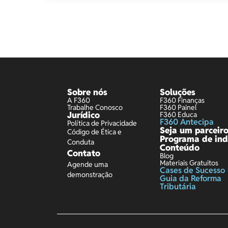
Sobre nós
Soluções
A F360
F360 Finanças
Trabalhe Conosco
F360 Painel
Jurídico
F360 Educa
F360 Antecipa
Política de Privacidade
Seja um parceir
Código de Ética e
Programa de ind
Conduta
Conteúdo
Contato
Blog
Materiais Gratuitos
Agende uma
Cases de Sucesso
demonstração
Guia da Reforma
Tributária