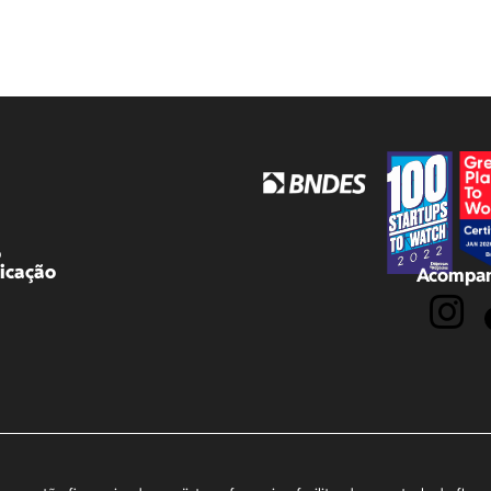
o
icação
Acompan