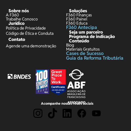
Sobre nós
Soluções
A F360
F360 Finanças
Trabalhe Conosco
F360 Painel
Jurídico
F360 Educa
F360 Antecipa
Política de Privacidade
Seja um parceiro
Código de Ética e Conduta
Programa de indicação
Contato
Conteúdo
Blog
Agende uma demonstração
Materiais Gratuitos
Cases de Sucesso
Guia da Reforma Tributária
Acompanhe nossas redes sociais