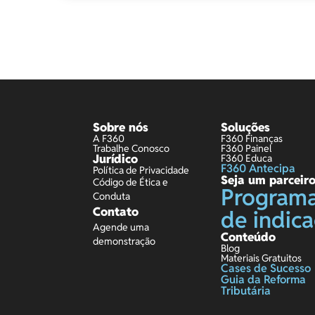
Sobre nós
Soluções
A F360
F360 Finanças
Trabalhe Conosco
F360 Painel
Jurídico
F360 Educa
F360 Antecipa
Política de Privacidade
Seja um parceir
Código de Ética e
Program
Conduta
Contato
de indic
Agende uma
Conteúdo
demonstração
Blog
Materiais Gratuitos
Cases de Sucesso
Guia da Reforma
Tributária