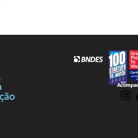
o
a
Acompan
ação