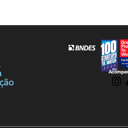
o
a
Acompan
ação