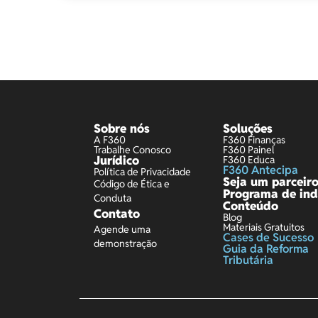
Sobre nós
Soluções
A F360
F360 Finanças
Trabalhe Conosco
F360 Painel
Jurídico
F360 Educa
F360 Antecipa
Política de Privacidade
Seja um parceir
Código de Ética e
Programa de ind
Conduta
Conteúdo
Contato
Blog
Materiais Gratuitos
Agende uma
Cases de Sucesso
demonstração
Guia da Reforma
Tributária