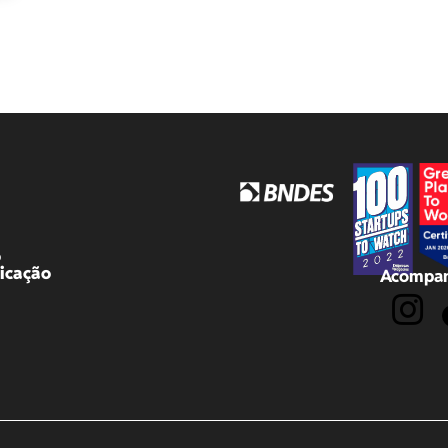
o
icação
Acompan